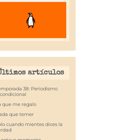
Últimos artículos
emporada 38: Periodismo
condicional
o que me regalo
ada que temer
olo cuando mientes dices la
erdad
l octavo momento