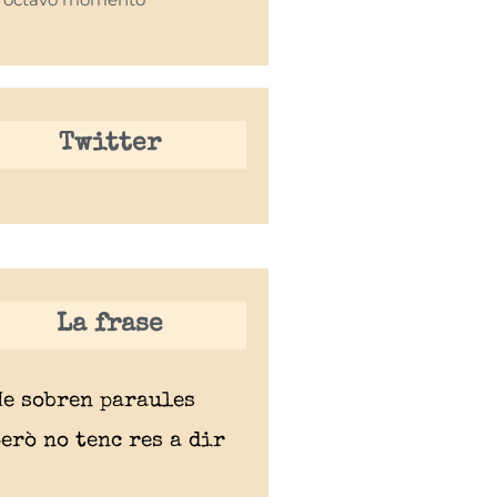
Twitter
La frase
Me sobren paraules
erò no tenc res a dir