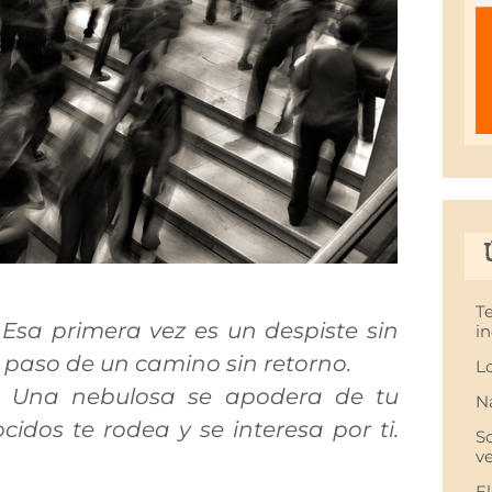
T
Esa primera vez es un despiste sin
in
 paso de un camino sin retorno.
L
 Una nebulosa se apodera de tu
N
dos te rodea y se interesa por ti.
S
v
E