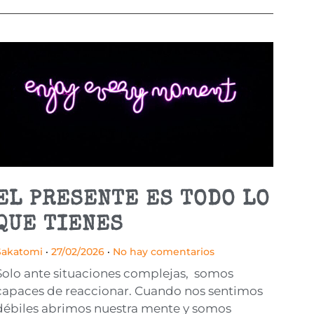
EL PRESENTE ES TODO LO
QUE TIENES
Sakatomi
27/02/2026
No hay comentarios
Solo ante situaciones complejas, somos
capaces de reaccionar. Cuando nos sentimos
débiles abrimos nuestra mente y somos