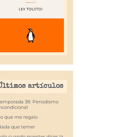
Últimos artículos
Temporada 38: Periodismo
ncondicional
o que me regalo
Nada que temer
olo cuando mientes dices la