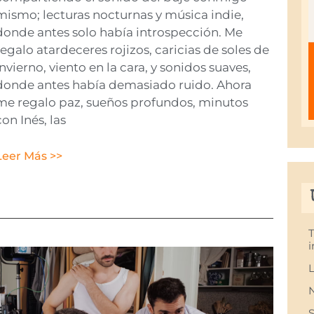
mismo; lecturas nocturnas y música indie,
donde antes solo había introspección. Me
regalo atardeceres rojizos, caricias de soles de
invierno, viento en la cara, y sonidos suaves,
donde antes había demasiado ruido. Ahora
me regalo paz, sueños profundos, minutos
con Inés, las
Leer Más >>
i
L
S