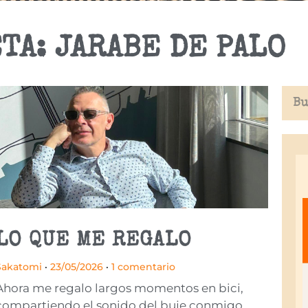
TA: JARABE DE PALO
LO QUE ME REGALO
Sakatomi
23/05/2026
1 comentario
Ahora me regalo largos momentos en bici,
compartiendo el sonido del buje conmigo