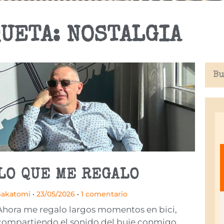
UETA: NOSTALGIA
LO QUE ME REGALO
Sakatomi
23/05/2026
1 comentario
Ahora me regalo largos momentos en bici,
compartiendo el sonido del buje conmigo