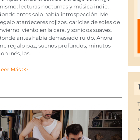
mismo; lecturas nocturnas y música indie,
donde antes solo había introspección. Me
regalo atardeceres rojizos, caricias de soles de
invierno, viento en la cara, y sonidos suaves,
donde antes había demasiado ruido. Ahora
me regalo paz, sueños profundos, minutos
con Inés, las
Leer Más >>
i
L
S