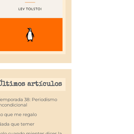
Últimos artículos
Temporada 38: Periodismo
ncondicional
o que me regalo
Nada que temer
olo cuando mientes dices la