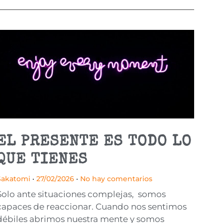
EL PRESENTE ES TODO LO
QUE TIENES
Sakatomi
27/02/2026
No hay comentarios
Solo ante situaciones complejas, somos
capaces de reaccionar. Cuando nos sentimos
débiles abrimos nuestra mente y somos