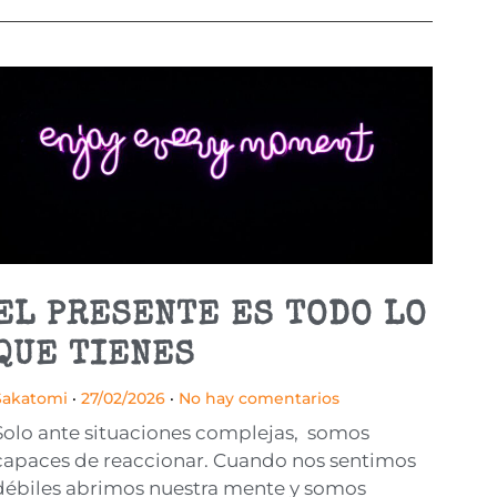
EL PRESENTE ES TODO LO
QUE TIENES
Sakatomi
27/02/2026
No hay comentarios
Solo ante situaciones complejas, somos
capaces de reaccionar. Cuando nos sentimos
débiles abrimos nuestra mente y somos