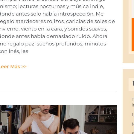
mismo; lecturas nocturnas y música indie,
donde antes solo había introspección. Me
regalo atardeceres rojizos, caricias de soles de
invierno, viento en la cara, y sonidos suaves,
donde antes había demasiado ruido. Ahora
me regalo paz, sueños profundos, minutos
con Inés, las
Leer Más >>
i
L
S