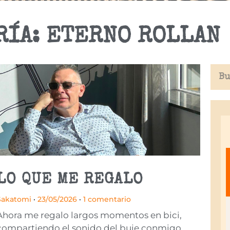
RÍA: ETERNO ROLLAN
LO QUE ME REGALO
Sakatomi
23/05/2026
1 comentario
Ahora me regalo largos momentos en bici,
compartiendo el sonido del buje conmigo