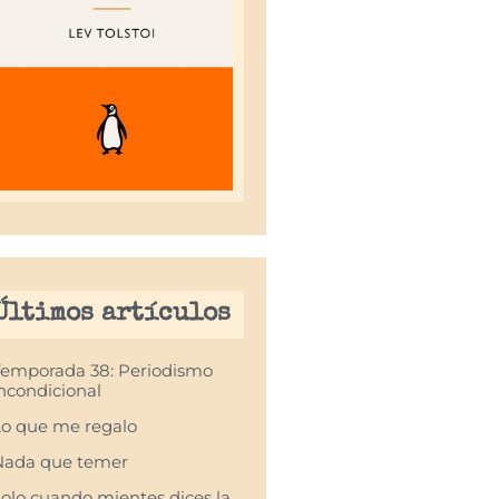
Últimos artículos
Temporada 38: Periodismo
ncondicional
o que me regalo
Nada que temer
olo cuando mientes dices la