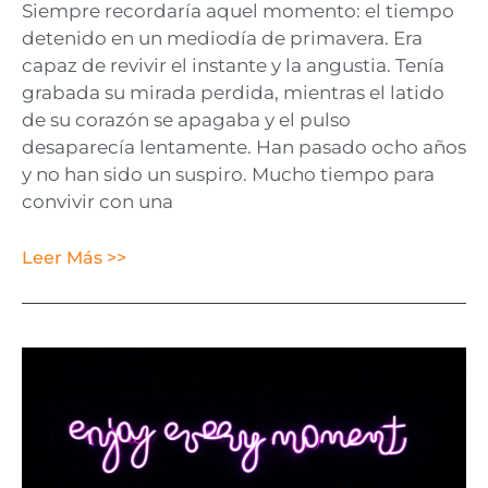
Siempre recordaría aquel momento: el tiempo
detenido en un mediodía de primavera. Era
capaz de revivir el instante y la angustia. Tenía
grabada su mirada perdida, mientras el latido
de su corazón se apagaba y el pulso
desaparecía lentamente. Han pasado ocho años
y no han sido un suspiro. Mucho tiempo para
convivir con una
Leer Más >>