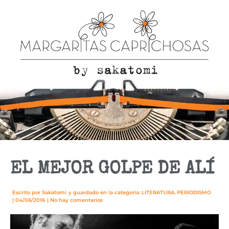
EL MEJOR GOLPE DE ALÍ
Escrito por
Sakatomi
y guardado en la categoría:
LITERATURA
,
PERIODISMO
|
04/06/2016
|
No hay comentarios