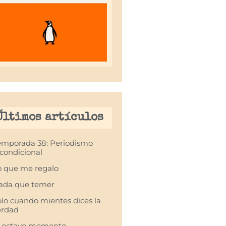
Últimos artículos
emporada 38: Periodismo
condicional
o que me regalo
ada que temer
olo cuando mientes dices la
erdad
l octavo momento