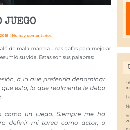
O JUEGO
2015
|
No hay comentarios
 caló de mala manera unas gafas para mejorar
esumió su vida. Estas son sus palabras:
esión, a la que preferiría denominar
T
que esto, lo que realmente le debo
in
.
L
N
s como un juego. Siempre me ha
S
v
ra definir mi tarea como actor, o
E