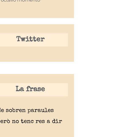
Twitter
La frase
Me sobren paraules
erò no tenc res a dir