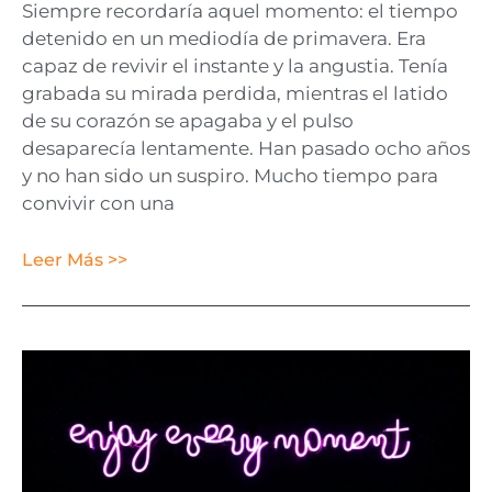
Siempre recordaría aquel momento: el tiempo
detenido en un mediodía de primavera. Era
capaz de revivir el instante y la angustia. Tenía
grabada su mirada perdida, mientras el latido
de su corazón se apagaba y el pulso
desaparecía lentamente. Han pasado ocho años
y no han sido un suspiro. Mucho tiempo para
convivir con una
Leer Más >>