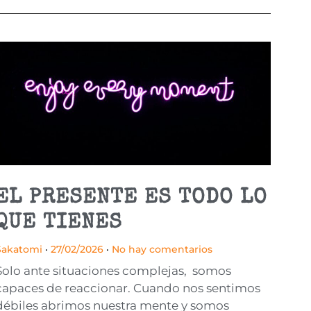
EL PRESENTE ES TODO LO
QUE TIENES
Sakatomi
27/02/2026
No hay comentarios
Solo ante situaciones complejas, somos
capaces de reaccionar. Cuando nos sentimos
débiles abrimos nuestra mente y somos