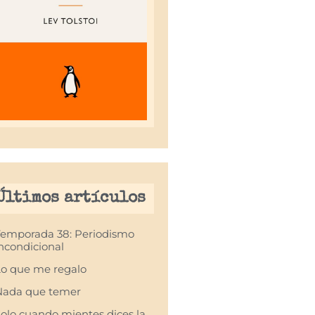
Últimos artículos
Temporada 38: Periodismo
ncondicional
o que me regalo
Nada que temer
olo cuando mientes dices la