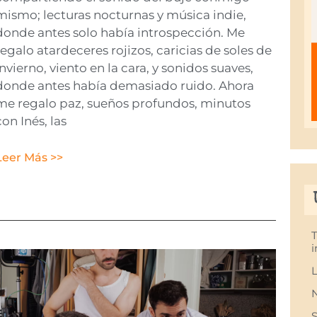
mismo; lecturas nocturnas y música indie,
donde antes solo había introspección. Me
regalo atardeceres rojizos, caricias de soles de
invierno, viento en la cara, y sonidos suaves,
donde antes había demasiado ruido. Ahora
me regalo paz, sueños profundos, minutos
con Inés, las
Leer Más >>
i
L
S