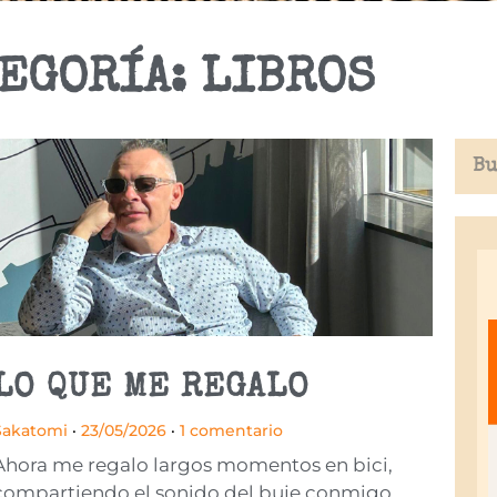
EGORÍA: LIBROS
LO QUE ME REGALO
Sakatomi
23/05/2026
1 comentario
Ahora me regalo largos momentos en bici,
compartiendo el sonido del buje conmigo